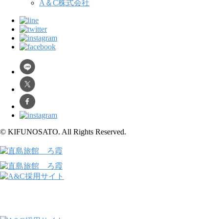
A＆C株式会社
© KIFUNOSATO. All Rights Reserved.