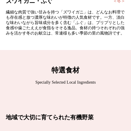
ズワイガニ・ふぐ
＜冬＞
繊細な肉質で強い甘みを持つ「ズワイガニ」は、どんなお料理で
も存在感と放つ濃厚な味わいが特徴の人気食材です。一方、淡白
な味わいながら旨味成分を多く含む「ふぐ」は、プリプリとした
食感や歯ごたええが食指をそそる逸品。食材の持つそれぞれの強
みを活かす冬のお献立は、常連様も多い季節の里の風物詩です。
特選食材
Specially Selected Local Ingredients
地域で大切に育てられた有機野菜