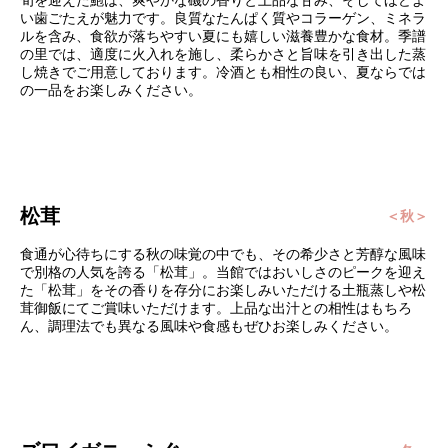
旬を迎えた鮑は、爽やかな磯の香りと上品な甘み、そしてほどよ
い歯ごたえが魅力です。良質なたんぱく質やコラーゲン、ミネラ
ルを含み、食欲が落ちやすい夏にも嬉しい滋養豊かな食材。季譜
の里では、適度に火入れを施し、柔らかさと旨味を引き出した蒸
し焼きでご用意しております。冷酒とも相性の良い、夏ならでは
の一品をお楽しみください。
松茸
＜秋＞
食通が心待ちにする秋の味覚の中でも、その希少さと芳醇な風味
で別格の人気を誇る「松茸」。当館ではおいしさのピークを迎え
た「松茸」をその香りを存分にお楽しみいただける土瓶蒸しや松
茸御飯にてご賞味いただけます。上品な出汁との相性はもちろ
ん、調理法でも異なる風味や食感もぜひお楽しみください。