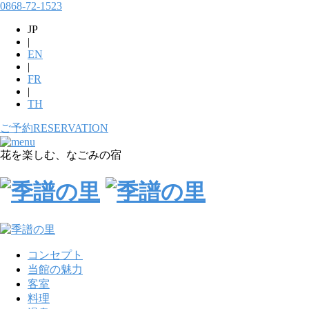
0868-72-1523
JP
|
EN
|
FR
|
TH
ご予約
RESERVATION
花を楽しむ、なごみの宿
コンセプト
当館の魅力
客室
料理