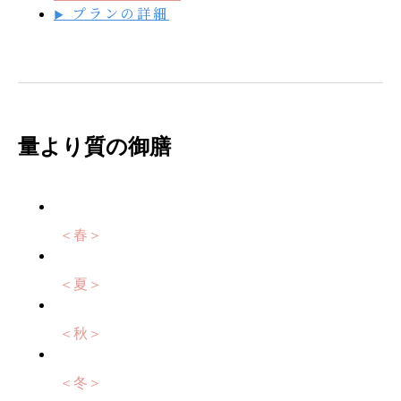
プランの詳細
▶
量より質の御膳
＜春＞
＜夏＞
＜秋＞
＜冬＞