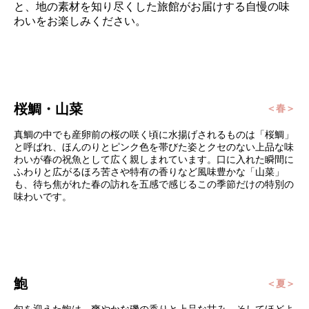
と、地の素材を知り尽くした旅館がお届けする自慢の味
わいをお楽しみください。
桜鯛・山菜
＜春＞
真鯛の中でも産卵前の桜の咲く頃に水揚げされるものは「桜鯛」
と呼ばれ、ほんのりとピンク色を帯びた姿とクセのない上品な味
わいが春の祝魚として広く親しまれています。口に入れた瞬間に
ふわりと広がるほろ苦さや特有の香りなど風味豊かな「山菜」
も、待ち焦がれた春の訪れを五感で感じるこの季節だけの特別の
味わいです。
鮑
＜夏＞