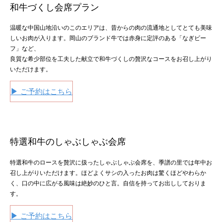
和牛づくし会席プラン
温暖な中国山地沿いのこのエリアは、昔からの肉の流通地としてとても美味
しいお肉が入ります。岡山のブランド牛では赤身に定評のある「なぎビー
フ」など、
良質な希少部位を工夫した献立で和牛づくしの贅沢なコースをお召し上がり
いただけます。
▶
ご予約はこちら
特選和牛のしゃぶしゃぶ会席
特選和牛のロースを贅沢に扱ったしゃぶしゃぶ会席を、季譜の里では年中お
召し上がりいただけます。ほどよくサシの入ったお肉は驚くほどやわらか
く、口の中に広がる風味は絶妙のひと言。自信を持ってお出ししておりま
す。
▶
ご予約はこちら