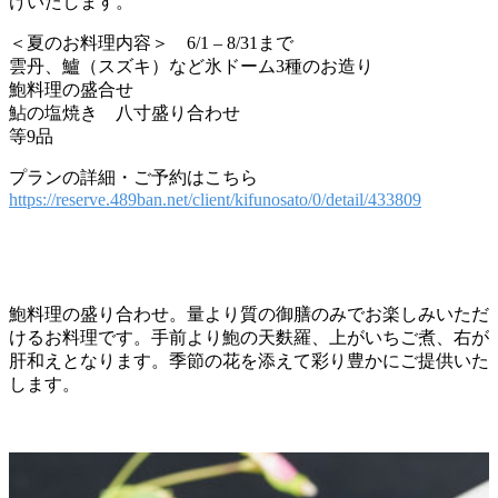
けいたします。
＜夏のお料理内容＞ 6/1 – 8/31まで
雲丹、鱸（スズキ）など氷ドーム3種のお造り
鮑料理の盛合せ
鮎の塩焼き 八寸盛り合わせ
等9品
プランの詳細・ご予約はこちら
https://reserve.489ban.net/client/kifunosato/0/detail/433809
鮑料理の盛り合わせ。量より質の御膳のみでお楽しみいただ
けるお料理です。手前より鮑の天麩羅、上がいちご煮、右が
肝和えとなります。季節の花を添えて彩り豊かにご提供いた
します。